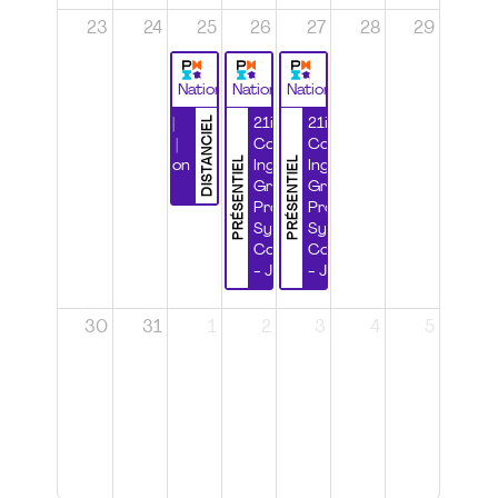
23
24
25
26
27
28
29
National
National
National
DISTANCIEL
Durabilité |
21ième
21ième
Wébinaire |
Congrès
Congrès
PRÉSENTIEL
PRÉSENTIEL
Certification
Ingénierie
Ingénierie
CSPP
Grands
Grands
Projets et
Projets et
Systèmes
Systèmes
Complexes
Complexes
- Jour 1
- Jour 2
30
31
1
2
3
4
5