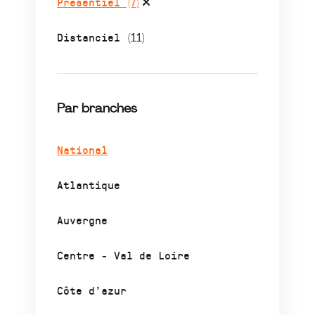
Présentiel
(7)
Distanciel
(11)
Par branches
National
Atlantique
Auvergne
Centre - Val de Loire
Côte d’azur