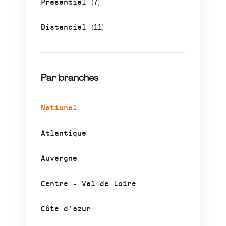
Présentiel
(7)
Distanciel
(11)
Par branches
National
Atlantique
Auvergne
Centre - Val de Loire
Côte d’azur