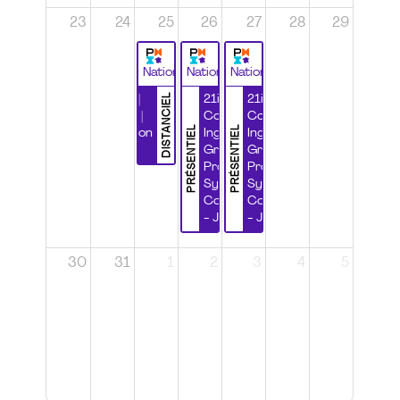
23
24
25
26
27
28
29
National
National
National
DISTANCIEL
Durabilité |
21ième
21ième
Wébinaire |
Congrès
Congrès
PRÉSENTIEL
PRÉSENTIEL
Certification
Ingénierie
Ingénierie
CSPP
Grands
Grands
Projets et
Projets et
Systèmes
Systèmes
Complexes
Complexes
- Jour 1
- Jour 2
30
31
1
2
3
4
5