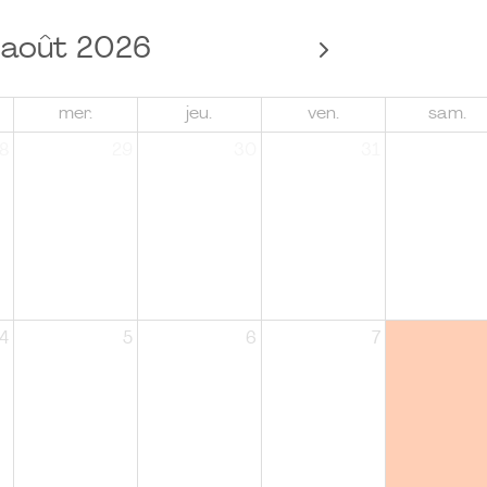
août 2026
mer.
jeu.
ven.
sam.
8
29
30
31
4
5
6
7