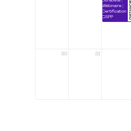
DISTA
Durabilité |
Wébinaire |
Certification
CSPP
30
31