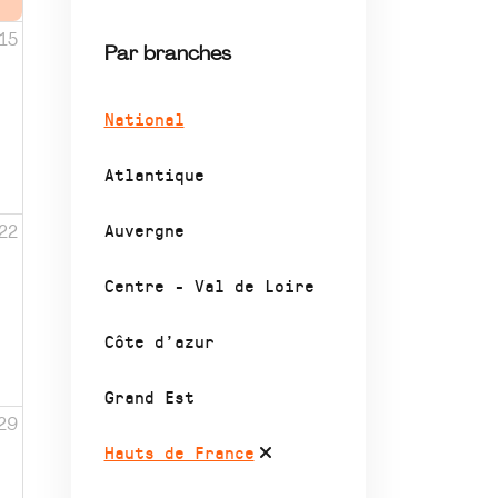
15
Par branches
National
Atlantique
Auvergne
22
Centre - Val de Loire
Côte d’azur
Grand Est
29
Hauts de France