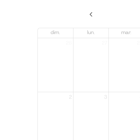
dim.
lun.
mar.
26
27
2
2
3