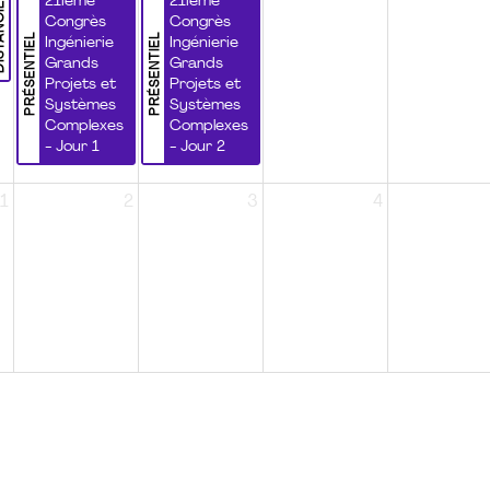
NCIEL
21ième
21ième
Congrès
Congrès
PRÉSENTIEL
PRÉSENTIEL
Ingénierie
Ingénierie
Grands
Grands
Projets et
Projets et
Systèmes
Systèmes
Complexes
Complexes
- Jour 1
- Jour 2
1
2
3
4