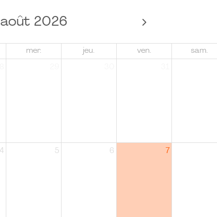
août 2026
mer.
jeu.
ven.
sam.
8
29
30
31
4
5
6
7