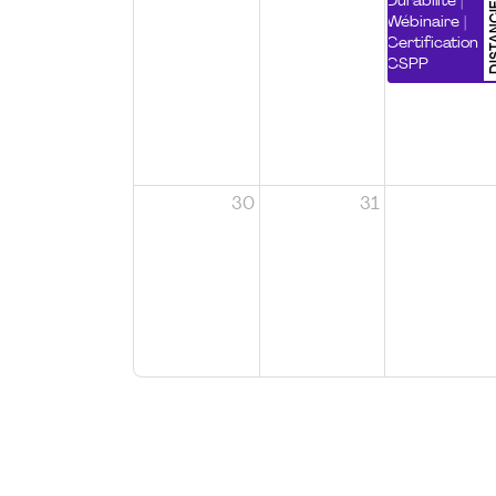
DISTA
Durabilité |
Wébinaire |
Certification
CSPP
30
31