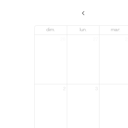
dim.
lun.
mar.
26
27
2
2
3