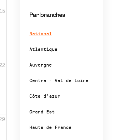
15
Par branches
National
Atlantique
Auvergne
22
Centre - Val de Loire
Côte d’azur
Grand Est
29
Hauts de France