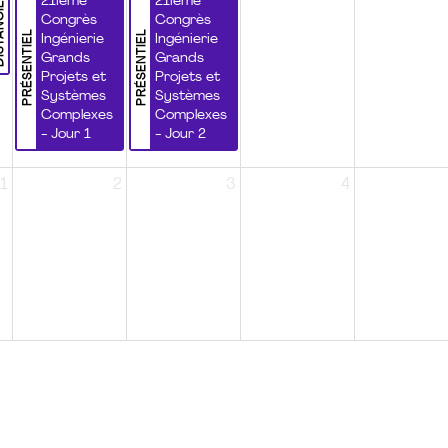
NCIEL
21ième
21ième
Congrès
Congrès
PRÉSENTIEL
PRÉSENTIEL
Ingénierie
Ingénierie
Grands
Grands
Projets et
Projets et
Systèmes
Systèmes
Complexes
Complexes
- Jour 1
- Jour 2
1
2
3
4