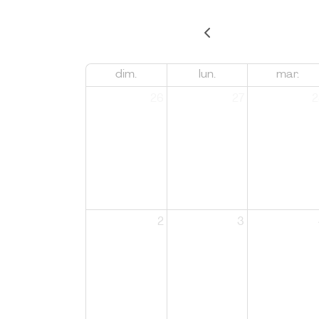
dim.
lun.
mar.
26
27
2
2
3