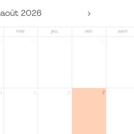
août 2026
mer.
jeu.
ven.
sam.
8
29
30
31
4
5
6
7