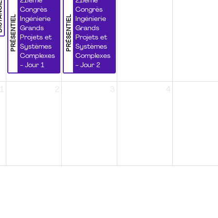
NCIEL
21ième
21ième
Congrès
Congrès
PRÉSENTIEL
PRÉSENTIEL
Ingénierie
Ingénierie
Grands
Grands
Projets et
Projets et
Systèmes
Systèmes
Complexes
Complexes
- Jour 1
- Jour 2
1
2
3
4