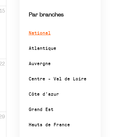
15
Par branches
National
Atlantique
Auvergne
22
Centre - Val de Loire
Côte d’azur
Grand Est
29
Hauts de France