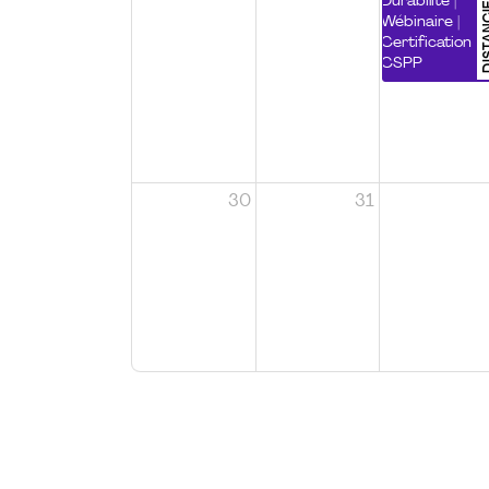
DISTA
Durabilité |
Wébinaire |
Certification
CSPP
30
31