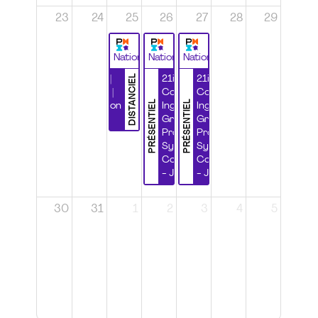
23
24
25
26
27
28
29
National
National
National
DISTANCIEL
Durabilité |
21ième
21ième
Wébinaire |
Congrès
Congrès
PRÉSENTIEL
PRÉSENTIEL
Certification
Ingénierie
Ingénierie
CSPP
Grands
Grands
Projets et
Projets et
Systèmes
Systèmes
Complexes
Complexes
- Jour 1
- Jour 2
30
31
1
2
3
4
5