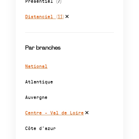
Présentiel
(7)
Distanciel
(11)
Par branches
National
Atlantique
Auvergne
Centre - Val de Loire
Côte d’azur