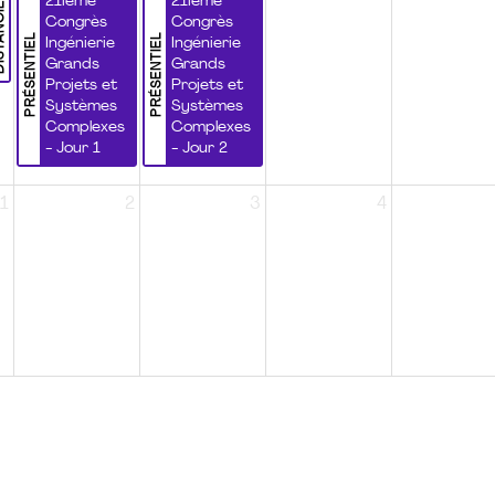
NCIEL
21ième
21ième
Congrès
Congrès
PRÉSENTIEL
PRÉSENTIEL
Ingénierie
Ingénierie
Grands
Grands
Projets et
Projets et
Systèmes
Systèmes
Complexes
Complexes
- Jour 1
- Jour 2
1
2
3
4