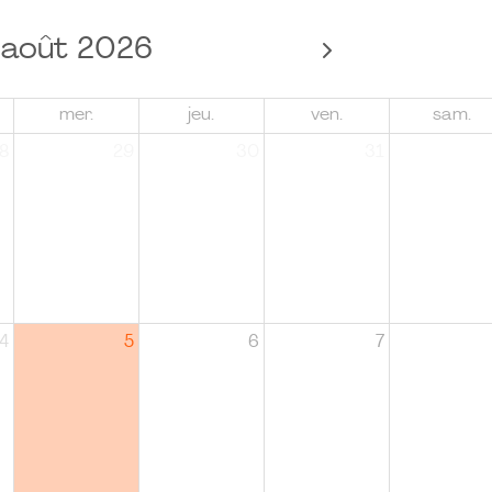
août 2026
mer.
jeu.
ven.
sam.
8
29
30
31
4
5
6
7