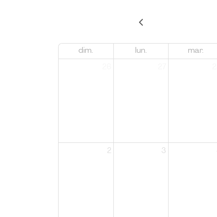
dim.
lun.
mar.
26
27
2
2
3