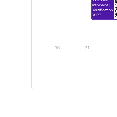
DISTA
Durabilité |
Wébinaire |
Certification
CSPP
30
31