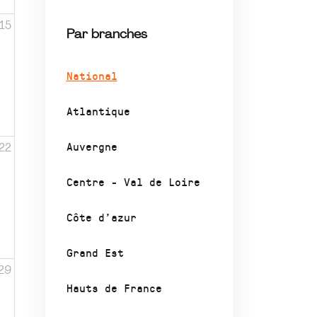
15
Par branches
National
Atlantique
Auvergne
22
Centre - Val de Loire
Côte d’azur
Grand Est
29
Hauts de France