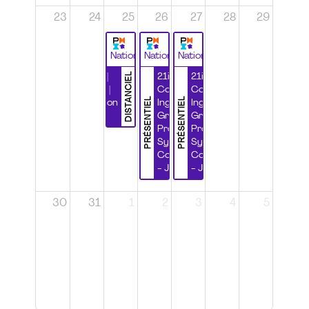
23
24
25
26
27
28
29
National
National
National
DISTANCIEL
Durabilité |
21ième
21ième
Wébinaire |
Congrès
Congrès
PRÉSENTIEL
PRÉSENTIEL
Certification
Ingénierie
Ingénierie
CSPP
Grands
Grands
Projets et
Projets et
Systèmes
Systèmes
Complexes
Complexes
- Jour 1
- Jour 2
30
31
1
2
3
4
5