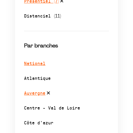
Présentiel
(7)
Distanciel
(11)
Par branches
National
Atlantique
Auvergne
Centre - Val de Loire
Côte d’azur