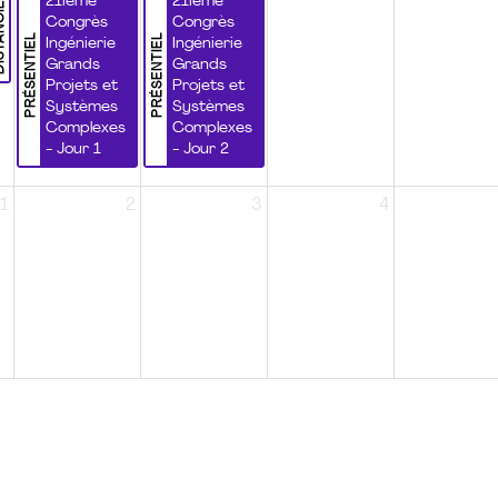
NCIEL
21ième
21ième
Congrès
Congrès
PRÉSENTIEL
PRÉSENTIEL
Ingénierie
Ingénierie
Grands
Grands
Projets et
Projets et
Systèmes
Systèmes
Complexes
Complexes
- Jour 1
- Jour 2
1
2
3
4