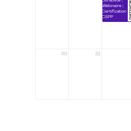
DISTA
Durabilité |
Wébinaire |
Certification
CSPP
30
31