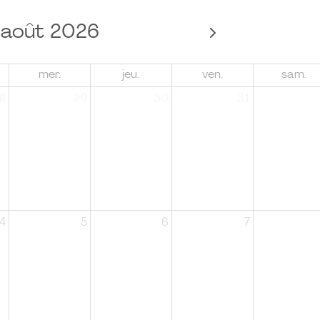
août 2026
mer.
jeu.
ven.
sam.
8
29
30
31
4
5
6
7