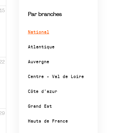
15
Par branches
National
Atlantique
Auvergne
22
Centre - Val de Loire
Côte d’azur
Grand Est
29
Hauts de France