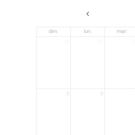
dim.
lun.
mar.
26
27
2
2
3