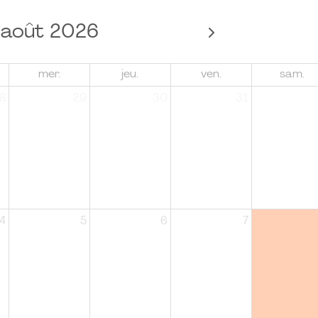
août 2026
mer.
jeu.
ven.
sam.
8
29
30
31
4
5
6
7