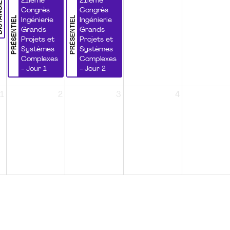
NCIEL
21ième
21ième
Congrès
Congrès
PRÉSENTIEL
PRÉSENTIEL
Ingénierie
Ingénierie
Grands
Grands
Projets et
Projets et
Systèmes
Systèmes
Complexes
Complexes
- Jour 1
- Jour 2
1
2
3
4