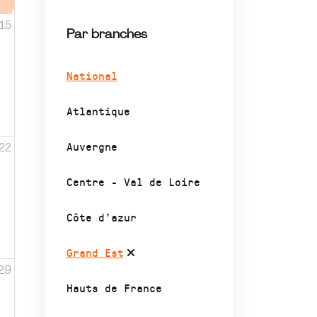
15
Par branches
National
Atlantique
Auvergne
22
Centre - Val de Loire
Côte d’azur
Grand Est
29
Hauts de France