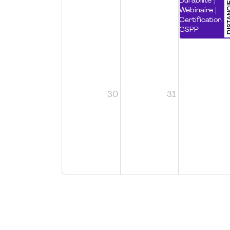
DISTA
Durabilité |
Wébinaire |
Certification
CSPP
30
31