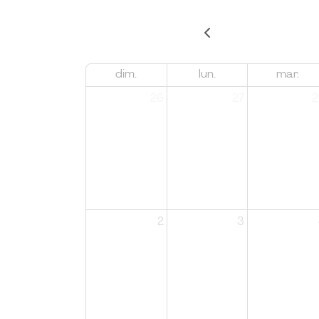
dim.
lun.
mar.
26
27
2
2
3