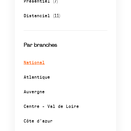
Présentiel
(7)
Distanciel
(11)
Par branches
National
Atlantique
Auvergne
Centre - Val de Loire
Côte d’azur