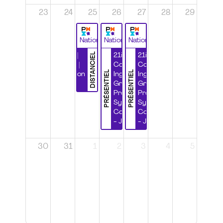
23
24
25
26
27
28
29
National
National
National
DISTANCIEL
Durabilité |
21ième
21ième
Wébinaire |
Congrès
Congrès
PRÉSENTIEL
PRÉSENTIEL
Certification
Ingénierie
Ingénierie
CSPP
Grands
Grands
Projets et
Projets et
Systèmes
Systèmes
Complexes
Complexes
- Jour 1
- Jour 2
30
31
1
2
3
4
5