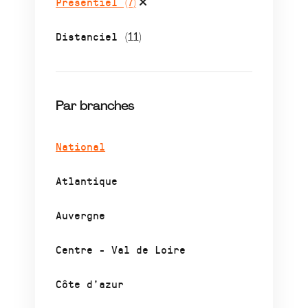
Présentiel
(7)
Distanciel
(11)
Par branches
National
Atlantique
Auvergne
Centre - Val de Loire
Côte d’azur