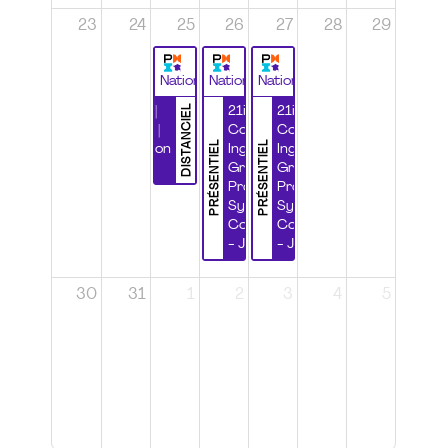
23
24
25
26
27
28
29
National
National
National
DISTANCIEL
Durabilité |
21ième
21ième
Wébinaire |
Congrès
Congrès
PRÉSENTIEL
PRÉSENTIEL
Certification
Ingénierie
Ingénierie
CSPP
Grands
Grands
Projets et
Projets et
Systèmes
Systèmes
Complexes
Complexes
- Jour 1
- Jour 2
30
31
1
2
3
4
5