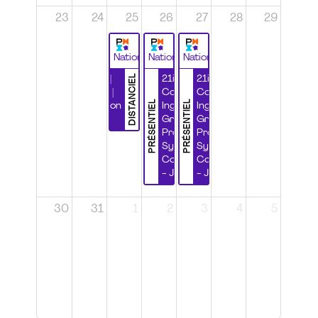
23
24
25
26
27
28
29
National
National
National
DISTANCIEL
Durabilité |
21ième
21ième
Wébinaire |
Congrès
Congrès
PRÉSENTIEL
PRÉSENTIEL
Certification
Ingénierie
Ingénierie
CSPP
Grands
Grands
Projets et
Projets et
Systèmes
Systèmes
Complexes
Complexes
- Jour 1
- Jour 2
30
31
1
2
3
4
5