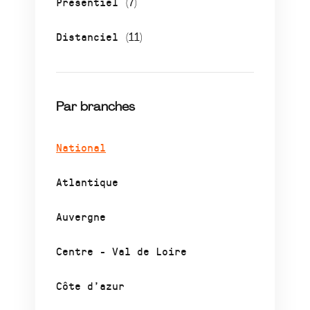
Présentiel
(7)
Distanciel
(11)
Par branches
National
Atlantique
Auvergne
Centre - Val de Loire
Côte d’azur