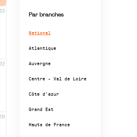
15
Par branches
National
Atlantique
Auvergne
22
Centre - Val de Loire
Côte d’azur
Grand Est
29
Hauts de France