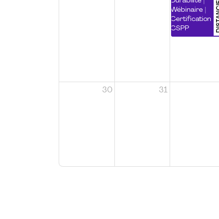
DISTA
Durabilité |
Wébinaire |
Certification
CSPP
30
31