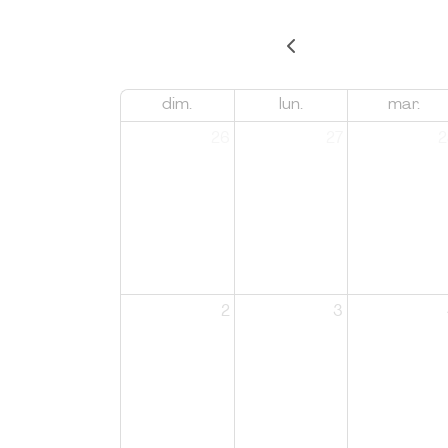
dim.
lun.
mar.
26
27
2
2
3