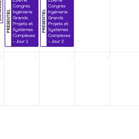
NCIEL
21ième
21ième
Congrès
Congrès
PRÉSENTIEL
PRÉSENTIEL
Ingénierie
Ingénierie
Grands
Grands
Projets et
Projets et
Systèmes
Systèmes
Complexes
Complexes
- Jour 1
- Jour 2
1
2
3
4