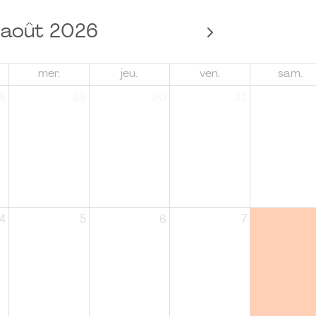
août 2026
mer.
jeu.
ven.
sam.
8
29
30
31
4
5
6
7