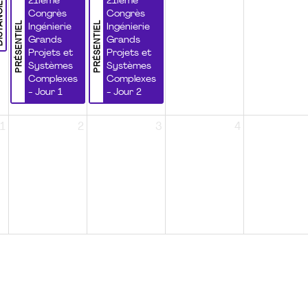
NCIEL
21ième
21ième
Congrès
Congrès
PRÉSENTIEL
PRÉSENTIEL
Ingénierie
Ingénierie
Grands
Grands
Projets et
Projets et
Systèmes
Systèmes
Complexes
Complexes
- Jour 1
- Jour 2
1
2
3
4