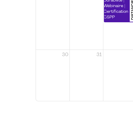
DISTA
Durabilité |
Wébinaire |
Certification
CSPP
30
31