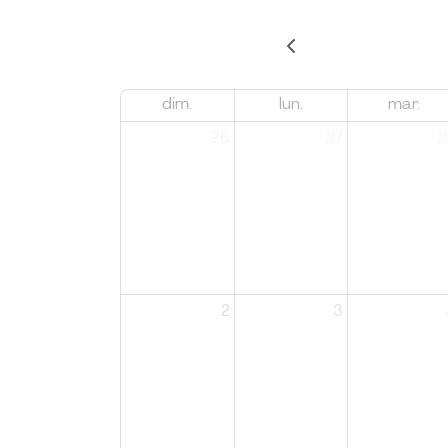
dim.
lun.
mar.
26
27
2
2
3