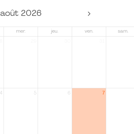
août 2026
mer.
jeu.
ven.
sam.
8
29
30
31
4
5
6
7