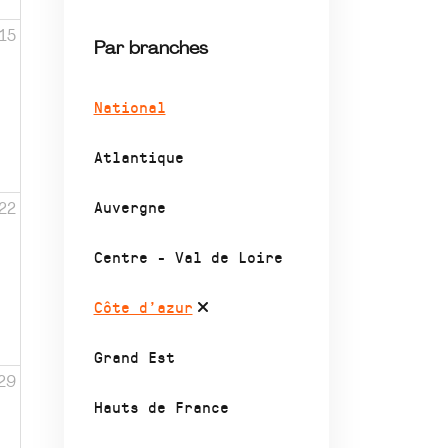
15
Par branches
National
Atlantique
Auvergne
22
Centre - Val de Loire
Côte d’azur
Grand Est
29
Hauts de France