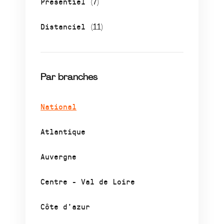
Présentiel
(7)
Distanciel
(11)
Par branches
National
Atlantique
Auvergne
Centre - Val de Loire
Côte d’azur