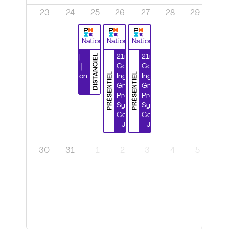
23
24
25
26
27
28
29
National
National
National
DISTANCIEL
Durabilité |
21ième
21ième
Wébinaire |
Congrès
Congrès
PRÉSENTIEL
PRÉSENTIEL
Certification
Ingénierie
Ingénierie
CSPP
Grands
Grands
Projets et
Projets et
Systèmes
Systèmes
Complexes
Complexes
- Jour 1
- Jour 2
30
31
1
2
3
4
5