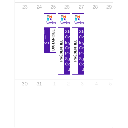
23
24
25
26
27
28
29
National
National
National
DISTANCIEL
Durabilité |
21ième
21ième
Wébinaire |
Congrès
Congrès
PRÉSENTIEL
PRÉSENTIEL
Certification
Ingénierie
Ingénierie
CSPP
Grands
Grands
Projets et
Projets et
Systèmes
Systèmes
Complexes
Complexes
- Jour 1
- Jour 2
30
31
1
2
3
4
5