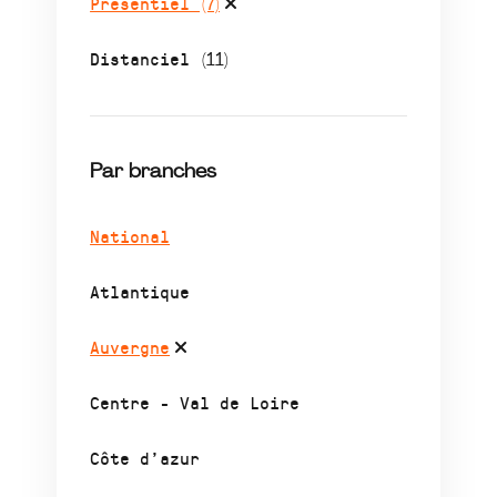
Présentiel
(7)
Distanciel
(11)
Par branches
National
Atlantique
Auvergne
Centre - Val de Loire
Côte d’azur