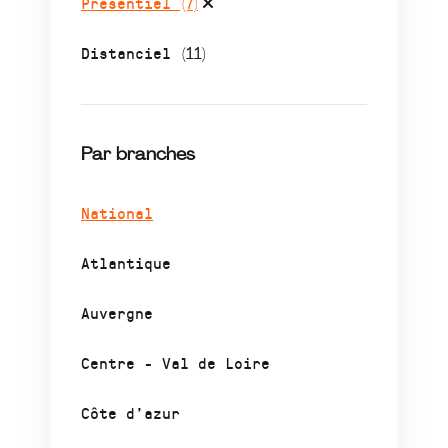
Présentiel
(7)
Distanciel
(11)
Par branches
National
Atlantique
Auvergne
Centre - Val de Loire
Côte d’azur