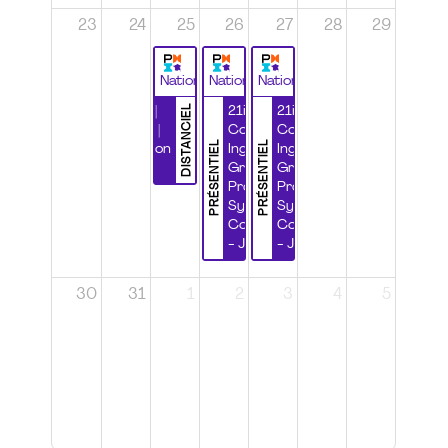
23
24
25
26
27
28
29
National
National
National
DISTANCIEL
Durabilité |
21ième
21ième
Wébinaire |
Congrès
Congrès
PRÉSENTIEL
PRÉSENTIEL
Certification
Ingénierie
Ingénierie
CSPP
Grands
Grands
Projets et
Projets et
Systèmes
Systèmes
Complexes
Complexes
- Jour 1
- Jour 2
30
31
1
2
3
4
5