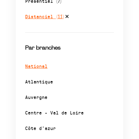
Présentiel
(7)
Distanciel
(11)
Par branches
National
Atlantique
Auvergne
Centre - Val de Loire
Côte d’azur