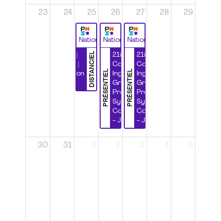
23
24
25
26
27
28
29
National
National
National
DISTANCIEL
Durabilité |
21ième
21ième
Wébinaire |
Congrès
Congrès
PRÉSENTIEL
PRÉSENTIEL
Certification
Ingénierie
Ingénierie
CSPP
Grands
Grands
Projets et
Projets et
Systèmes
Systèmes
Complexes
Complexes
- Jour 1
- Jour 2
30
31
1
2
3
4
5