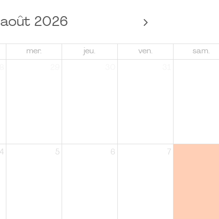
août 2026
mer.
jeu.
ven.
sam.
8
29
30
31
4
5
6
7