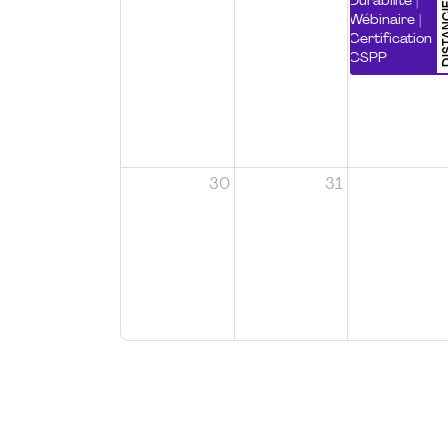
DISTA
Durabilité |
Wébinaire |
Certification
CSPP
30
31