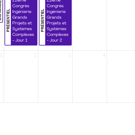
NCIEL
21ième
21ième
Congrès
Congrès
PRÉSENTIEL
PRÉSENTIEL
Ingénierie
Ingénierie
Grands
Grands
Projets et
Projets et
Systèmes
Systèmes
Complexes
Complexes
- Jour 1
- Jour 2
1
2
3
4