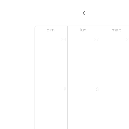
dim.
lun.
mar.
26
27
2
2
3