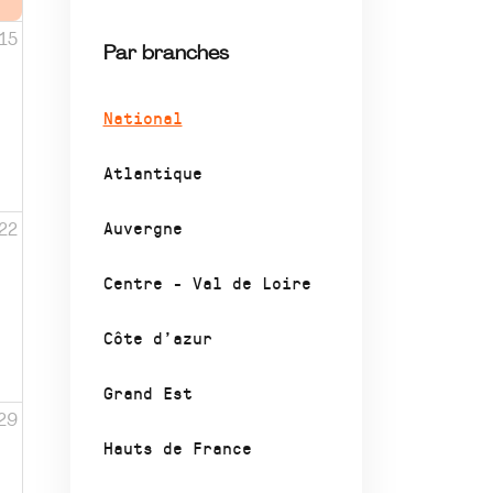
15
Par branches
National
Atlantique
Auvergne
22
Centre - Val de Loire
Côte d’azur
Grand Est
29
Hauts de France