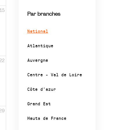
15
Par branches
National
Atlantique
Auvergne
22
Centre - Val de Loire
Côte d’azur
Grand Est
29
Hauts de France