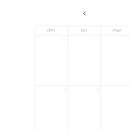
dim.
lun.
mar.
26
27
2
2
3