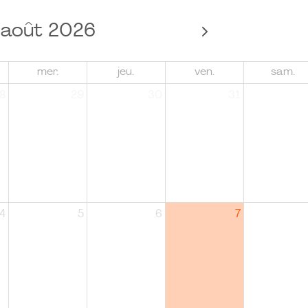
août 2026
mer.
jeu.
ven.
sam.
8
29
30
31
4
5
6
7