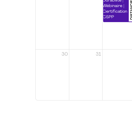
DISTA
Durabilité |
Wébinaire |
Certification
CSPP
30
31