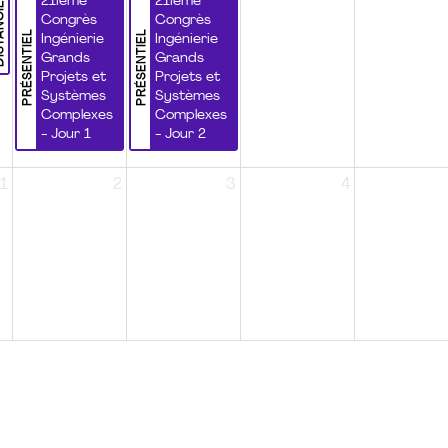
NCIEL
21ième
21ième
Congrès
Congrès
PRÉSENTIEL
PRÉSENTIEL
Ingénierie
Ingénierie
Grands
Grands
Projets et
Projets et
Systèmes
Systèmes
Complexes
Complexes
- Jour 1
- Jour 2
1
2
3
4