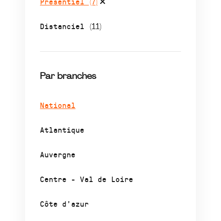
Présentiel
(7)
Distanciel
(11)
Par branches
National
Atlantique
Auvergne
Centre - Val de Loire
Côte d’azur