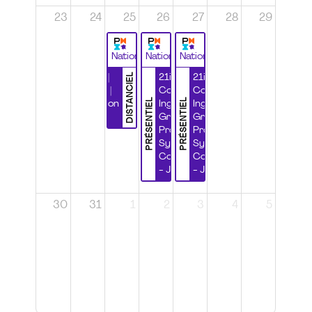
23
24
25
26
27
28
29
National
National
National
DISTANCIEL
Durabilité |
21ième
21ième
Wébinaire |
Congrès
Congrès
PRÉSENTIEL
PRÉSENTIEL
Certification
Ingénierie
Ingénierie
CSPP
Grands
Grands
Projets et
Projets et
Systèmes
Systèmes
Complexes
Complexes
- Jour 1
- Jour 2
30
31
1
2
3
4
5