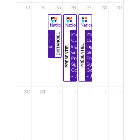
23
24
25
26
27
28
29
National
National
National
DISTANCIEL
Durabilité |
21ième
21ième
Wébinaire |
Congrès
Congrès
PRÉSENTIEL
PRÉSENTIEL
Certification
Ingénierie
Ingénierie
CSPP
Grands
Grands
Projets et
Projets et
Systèmes
Systèmes
Complexes
Complexes
- Jour 1
- Jour 2
30
31
1
2
3
4
5