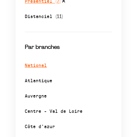
Présentiel
(7)
Distanciel
(11)
Par branches
National
Atlantique
Auvergne
Centre - Val de Loire
Côte d’azur