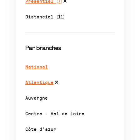
Présentiel
(7)
Distanciel
(11)
Par branches
National
Atlantique
Auvergne
Centre - Val de Loire
Côte d’azur