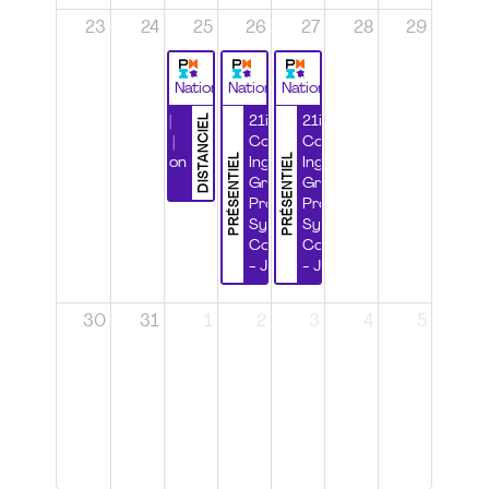
23
24
25
26
27
28
29
National
National
National
DISTANCIEL
Durabilité |
21ième
21ième
Wébinaire |
Congrès
Congrès
PRÉSENTIEL
PRÉSENTIEL
Certification
Ingénierie
Ingénierie
CSPP
Grands
Grands
Projets et
Projets et
Systèmes
Systèmes
Complexes
Complexes
- Jour 1
- Jour 2
30
31
1
2
3
4
5