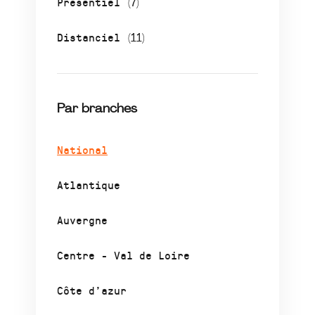
Présentiel
(7)
Distanciel
(11)
Par branches
National
Atlantique
Auvergne
Centre - Val de Loire
Côte d’azur