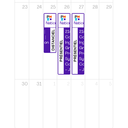
23
24
25
26
27
28
29
National
National
National
DISTANCIEL
Durabilité |
21ième
21ième
Wébinaire |
Congrès
Congrès
PRÉSENTIEL
PRÉSENTIEL
Certification
Ingénierie
Ingénierie
CSPP
Grands
Grands
Projets et
Projets et
Systèmes
Systèmes
Complexes
Complexes
- Jour 1
- Jour 2
30
31
1
2
3
4
5