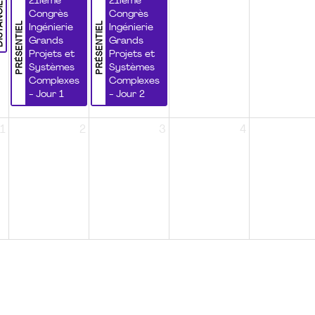
NCIEL
21ième
21ième
Congrès
Congrès
PRÉSENTIEL
PRÉSENTIEL
Ingénierie
Ingénierie
Grands
Grands
Projets et
Projets et
Systèmes
Systèmes
Complexes
Complexes
- Jour 1
- Jour 2
1
2
3
4