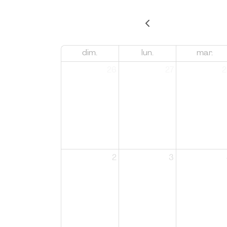
dim.
lun.
mar.
26
27
2
2
3