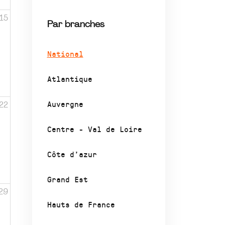
15
Par branches
National
Atlantique
Auvergne
22
Centre - Val de Loire
Côte d’azur
Grand Est
29
Hauts de France