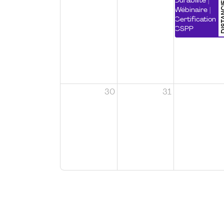
DISTA
Durabilité |
Wébinaire |
Certification
CSPP
30
31