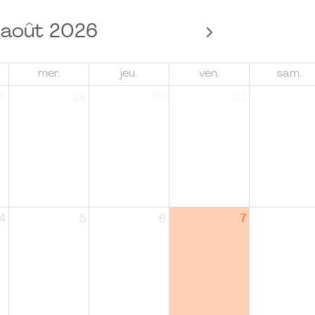
août 2026
mer.
jeu.
ven.
sam.
8
29
30
31
4
5
6
7