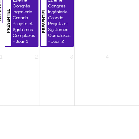
NCIEL
21ième
21ième
Congrès
Congrès
PRÉSENTIEL
PRÉSENTIEL
Ingénierie
Ingénierie
Grands
Grands
Projets et
Projets et
Systèmes
Systèmes
Complexes
Complexes
- Jour 1
- Jour 2
1
2
3
4