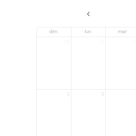
dim.
lun.
mar.
26
27
2
2
3