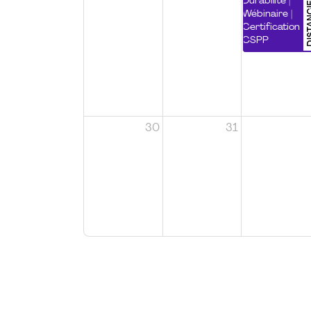
DISTA
Durabilité |
Wébinaire |
Certification
CSPP
30
31