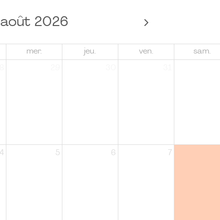
août 2026
mer.
jeu.
ven.
sam.
8
29
30
31
4
5
6
7