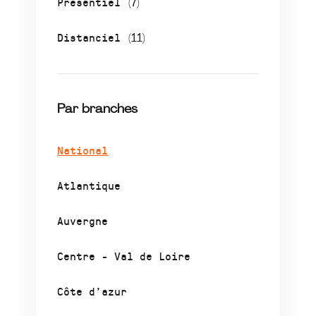
Présentiel
(7)
Distanciel
(11)
Par branches
National
Atlantique
Auvergne
Centre - Val de Loire
Côte d’azur