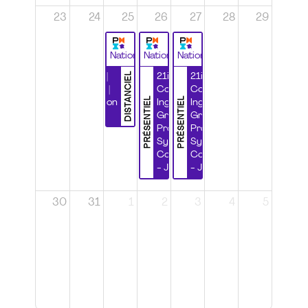
23
24
25
26
27
28
29
National
National
National
DISTANCIEL
Durabilité |
21ième
21ième
Wébinaire |
Congrès
Congrès
PRÉSENTIEL
PRÉSENTIEL
Certification
Ingénierie
Ingénierie
CSPP
Grands
Grands
Projets et
Projets et
Systèmes
Systèmes
Complexes
Complexes
- Jour 1
- Jour 2
30
31
1
2
3
4
5