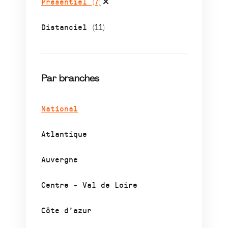
Présentiel
(7)
Distanciel
(11)
Par branches
National
Atlantique
Auvergne
Centre - Val de Loire
Côte d’azur