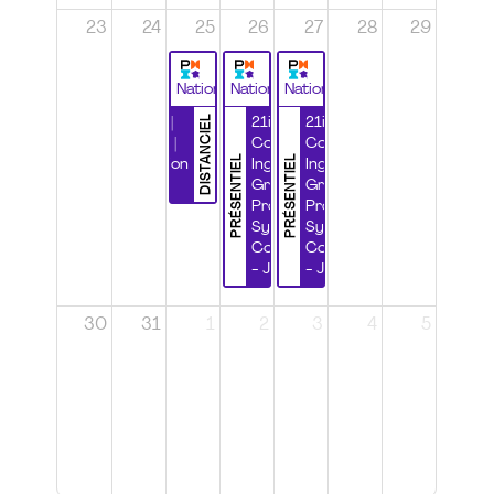
23
24
25
26
27
28
29
National
National
National
DISTANCIEL
Durabilité |
21ième
21ième
Wébinaire |
Congrès
Congrès
PRÉSENTIEL
PRÉSENTIEL
Certification
Ingénierie
Ingénierie
CSPP
Grands
Grands
Projets et
Projets et
Systèmes
Systèmes
Complexes
Complexes
- Jour 1
- Jour 2
30
31
1
2
3
4
5