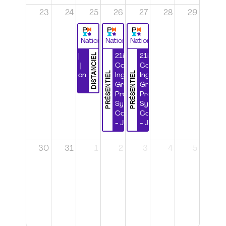
23
24
25
26
27
28
29
National
National
National
DISTANCIEL
Durabilité |
21ième
21ième
Wébinaire |
Congrès
Congrès
PRÉSENTIEL
PRÉSENTIEL
Certification
Ingénierie
Ingénierie
CSPP
Grands
Grands
Projets et
Projets et
Systèmes
Systèmes
Complexes
Complexes
- Jour 1
- Jour 2
30
31
1
2
3
4
5