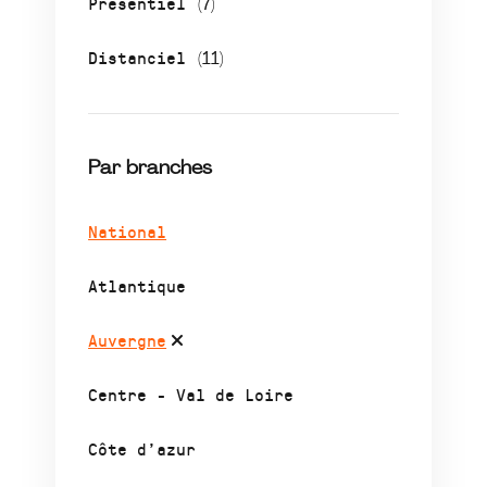
Présentiel
(7)
Distanciel
(11)
Par branches
National
Atlantique
Auvergne
Centre - Val de Loire
Côte d’azur