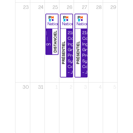
23
24
25
26
27
28
29
National
National
National
DISTANCIEL
Durabilité |
21ième
21ième
Wébinaire |
Congrès
Congrès
PRÉSENTIEL
PRÉSENTIEL
Certification
Ingénierie
Ingénierie
CSPP
Grands
Grands
Projets et
Projets et
Systèmes
Systèmes
Complexes
Complexes
- Jour 1
- Jour 2
30
31
1
2
3
4
5