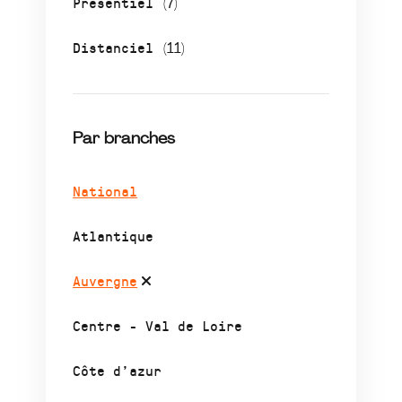
Présentiel
(7)
Distanciel
(11)
Par branches
National
Atlantique
Auvergne
Centre - Val de Loire
Côte d’azur