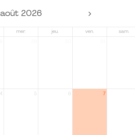
août 2026
mer.
jeu.
ven.
sam.
8
29
30
31
4
5
6
7