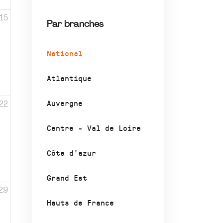
15
Par branches
National
Atlantique
Auvergne
22
Centre - Val de Loire
Côte d’azur
Grand Est
29
Hauts de France