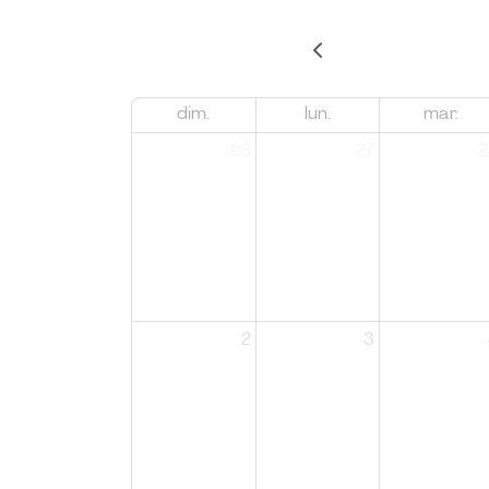
dim.
lun.
mar.
26
27
2
2
3