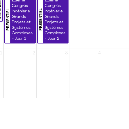
NCIEL
21ième
21ième
Congrès
Congrès
PRÉSENTIEL
PRÉSENTIEL
Ingénierie
Ingénierie
Grands
Grands
Projets et
Projets et
Systèmes
Systèmes
Complexes
Complexes
- Jour 1
- Jour 2
1
2
3
4