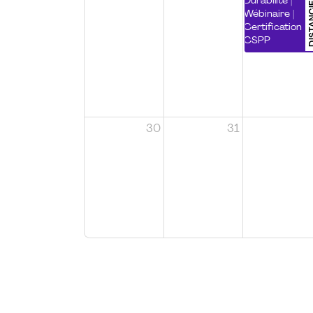
DISTA
Durabilité |
Wébinaire |
Certification
CSPP
30
31