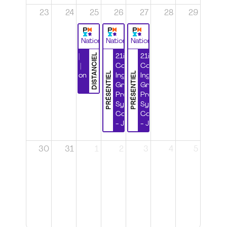
23
24
25
26
27
28
29
National
National
National
DISTANCIEL
Durabilité |
21ième
21ième
Wébinaire |
Congrès
Congrès
PRÉSENTIEL
PRÉSENTIEL
Certification
Ingénierie
Ingénierie
CSPP
Grands
Grands
Projets et
Projets et
Systèmes
Systèmes
Complexes
Complexes
- Jour 1
- Jour 2
30
31
1
2
3
4
5