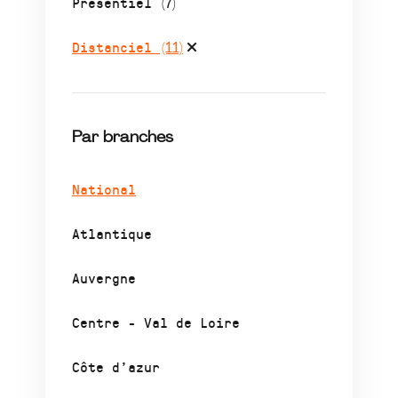
Présentiel
(7)
Distanciel
(11)
Par branches
National
Atlantique
Auvergne
Centre - Val de Loire
Côte d’azur