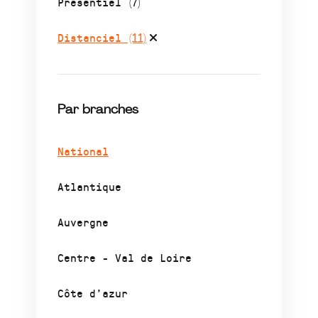
Présentiel
(7)
Distanciel
(11)
Par branches
National
Atlantique
Auvergne
Centre - Val de Loire
Côte d’azur