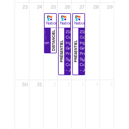
23
24
25
26
27
28
29
National
National
National
DISTANCIEL
Durabilité |
21ième
21ième
Wébinaire |
Congrès
Congrès
PRÉSENTIEL
PRÉSENTIEL
Certification
Ingénierie
Ingénierie
CSPP
Grands
Grands
Projets et
Projets et
Systèmes
Systèmes
Complexes
Complexes
- Jour 1
- Jour 2
30
31
1
2
3
4
5