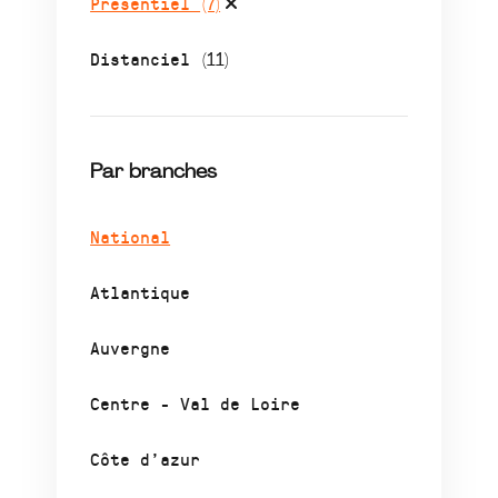
Présentiel
(7)
Distanciel
(11)
Par branches
National
Atlantique
Auvergne
Centre - Val de Loire
Côte d’azur