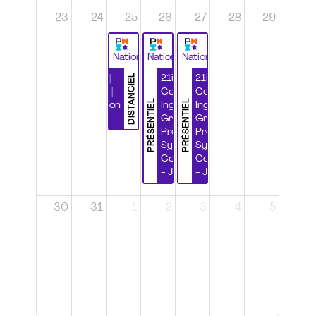
23
24
25
26
27
28
29
National
National
National
DISTANCIEL
Durabilité |
21ième
21ième
Wébinaire |
Congrès
Congrès
PRÉSENTIEL
PRÉSENTIEL
Certification
Ingénierie
Ingénierie
CSPP
Grands
Grands
Projets et
Projets et
Systèmes
Systèmes
Complexes
Complexes
- Jour 1
- Jour 2
30
31
1
2
3
4
5