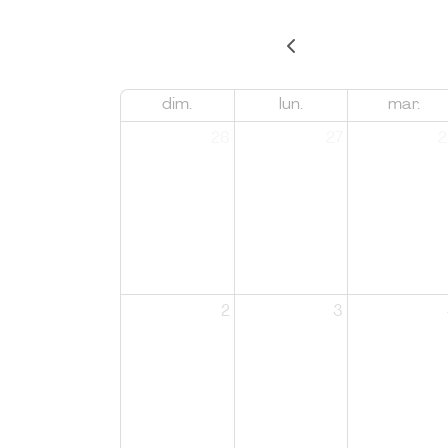
dim.
lun.
mar.
26
27
2
2
3