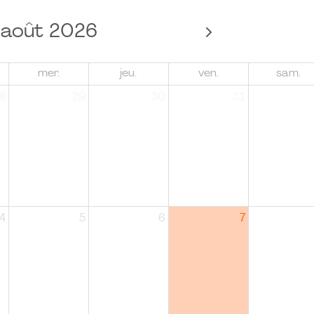
août 2026
mer.
jeu.
ven.
sam.
8
29
30
31
4
5
6
7