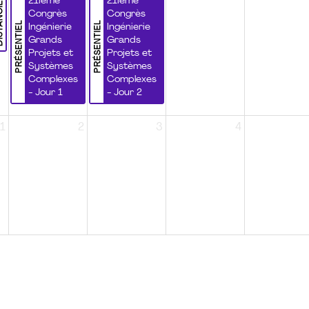
NCIEL
21ième
21ième
Congrès
Congrès
PRÉSENTIEL
PRÉSENTIEL
Ingénierie
Ingénierie
Grands
Grands
Projets et
Projets et
Systèmes
Systèmes
Complexes
Complexes
- Jour 1
- Jour 2
1
2
3
4