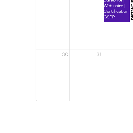
DISTA
Durabilité |
Wébinaire |
Certification
CSPP
30
31