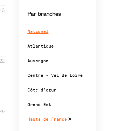
15
Par branches
National
Atlantique
Auvergne
22
Centre - Val de Loire
Côte d’azur
Grand Est
29
Hauts de France