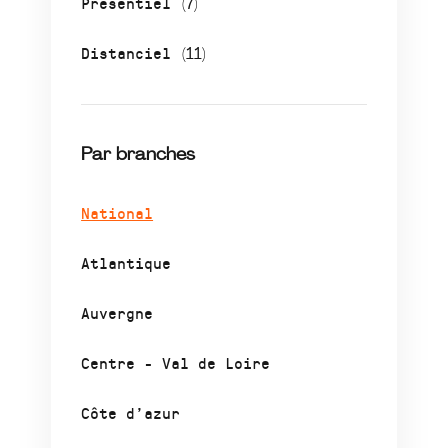
Présentiel
(7)
Distanciel
(11)
Par branches
National
Atlantique
Auvergne
Centre - Val de Loire
Côte d’azur