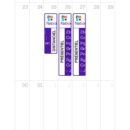
23
24
25
26
27
28
29
National
National
National
DISTANCIEL
Durabilité |
21ième
21ième
Wébinaire |
Congrès
Congrès
PRÉSENTIEL
PRÉSENTIEL
Certification
Ingénierie
Ingénierie
CSPP
Grands
Grands
Projets et
Projets et
Systèmes
Systèmes
Complexes
Complexes
- Jour 1
- Jour 2
30
31
1
2
3
4
5