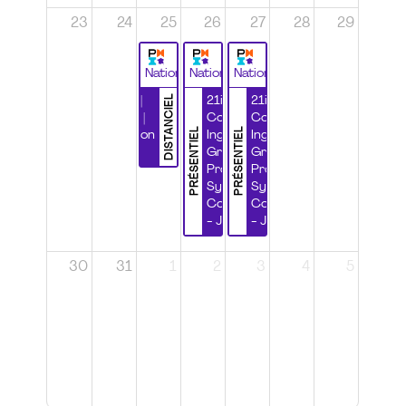
23
24
25
26
27
28
29
National
National
National
DISTANCIEL
Durabilité |
21ième
21ième
Wébinaire |
Congrès
Congrès
PRÉSENTIEL
PRÉSENTIEL
Certification
Ingénierie
Ingénierie
CSPP
Grands
Grands
Projets et
Projets et
Systèmes
Systèmes
Complexes
Complexes
- Jour 1
- Jour 2
30
31
1
2
3
4
5