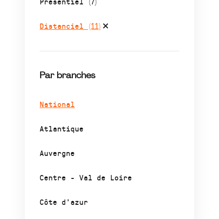
Présentiel
(7)
Distanciel
(11)
Par branches
National
Atlantique
Auvergne
Centre - Val de Loire
Côte d’azur