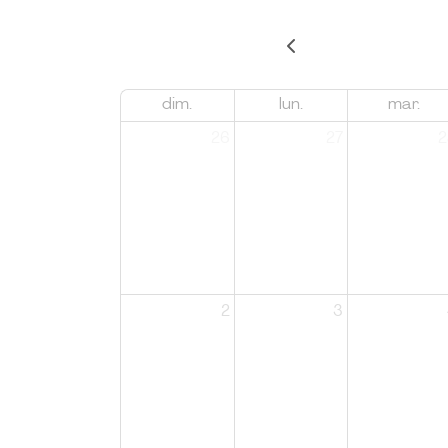
dim.
lun.
mar.
26
27
2
2
3