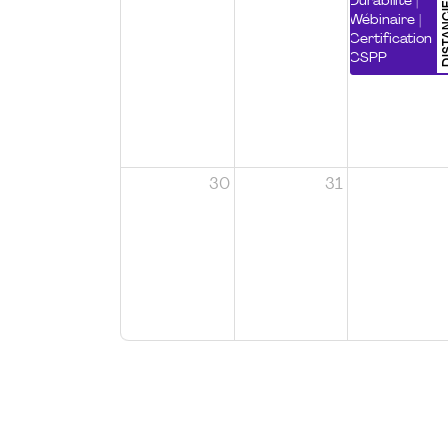
DISTA
Durabilité |
Wébinaire |
Certification
CSPP
30
31