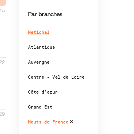
15
Par branches
National
Atlantique
Auvergne
22
Centre - Val de Loire
Côte d’azur
Grand Est
29
Hauts de France