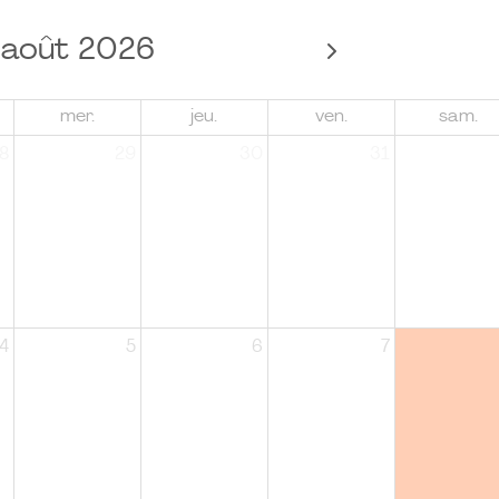
août 2026
mer.
jeu.
ven.
sam.
8
29
30
31
4
5
6
7