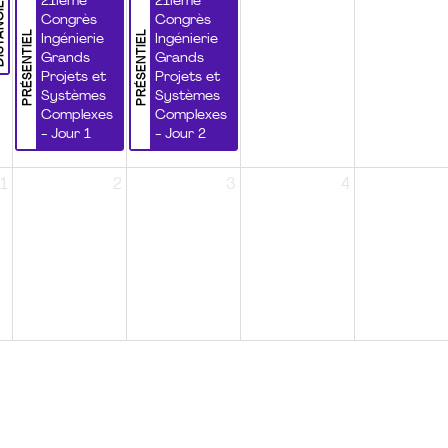
NCIEL
21ième
21ième
Congrès
Congrès
PRÉSENTIEL
PRÉSENTIEL
Ingénierie
Ingénierie
Grands
Grands
Projets et
Projets et
Systèmes
Systèmes
Complexes
Complexes
- Jour 1
- Jour 2
1
2
3
4