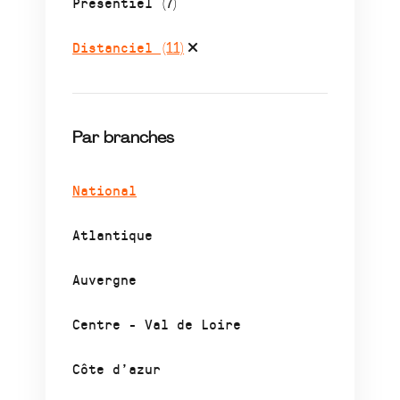
Présentiel
(7)
Distanciel
(11)
Par branches
National
Atlantique
Auvergne
Centre - Val de Loire
Côte d’azur