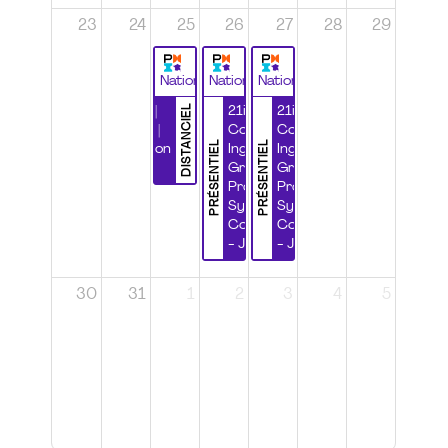
23
24
25
26
27
28
29
National
National
National
DISTANCIEL
Durabilité |
21ième
21ième
Wébinaire |
Congrès
Congrès
PRÉSENTIEL
PRÉSENTIEL
Certification
Ingénierie
Ingénierie
CSPP
Grands
Grands
Projets et
Projets et
Systèmes
Systèmes
Complexes
Complexes
- Jour 1
- Jour 2
30
31
1
2
3
4
5