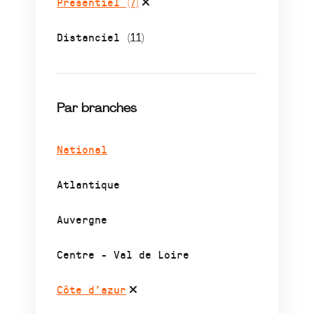
Présentiel
(7)
Distanciel
(11)
Par branches
National
Atlantique
Auvergne
Centre - Val de Loire
Côte d’azur