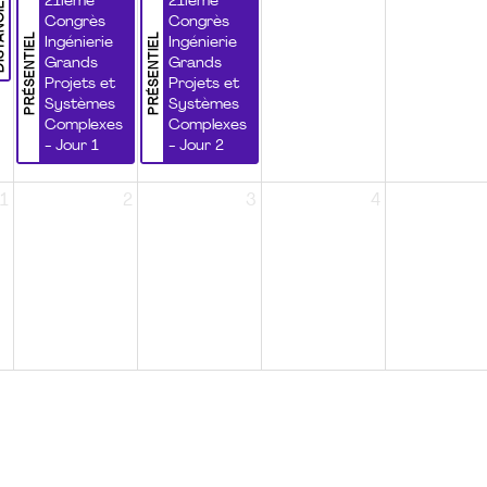
NCIEL
21ième
21ième
Congrès
Congrès
PRÉSENTIEL
PRÉSENTIEL
Ingénierie
Ingénierie
Grands
Grands
Projets et
Projets et
Systèmes
Systèmes
Complexes
Complexes
- Jour 1
- Jour 2
1
2
3
4