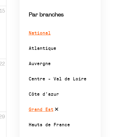
15
Par branches
National
Atlantique
Auvergne
22
Centre - Val de Loire
Côte d’azur
Grand Est
29
Hauts de France