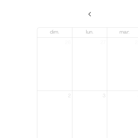
dim.
lun.
mar.
26
27
2
2
3