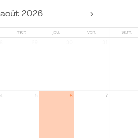
août 2026
mer.
jeu.
ven.
sam.
8
29
30
31
4
5
6
7