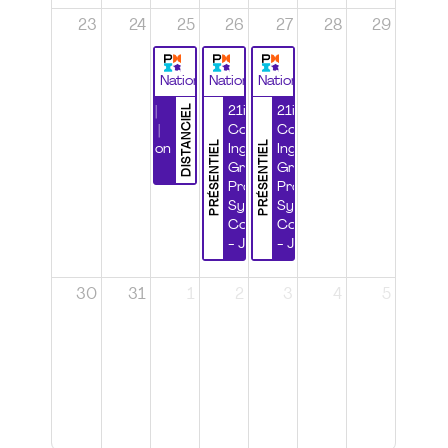
23
24
25
26
27
28
29
National
National
National
DISTANCIEL
Durabilité |
21ième
21ième
Wébinaire |
Congrès
Congrès
PRÉSENTIEL
PRÉSENTIEL
Certification
Ingénierie
Ingénierie
CSPP
Grands
Grands
Projets et
Projets et
Systèmes
Systèmes
Complexes
Complexes
- Jour 1
- Jour 2
30
31
1
2
3
4
5