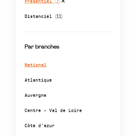
Présentiel
(7)
Distanciel
(11)
Par branches
National
Atlantique
Auvergne
Centre - Val de Loire
Côte d’azur