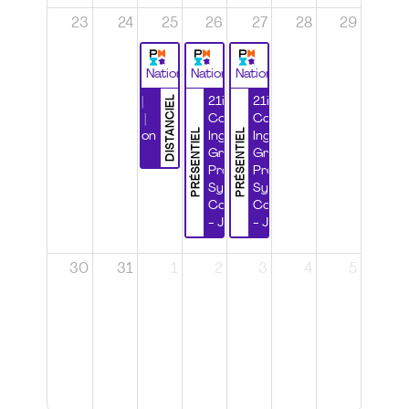
23
24
25
26
27
28
29
National
National
National
DISTANCIEL
Durabilité |
21ième
21ième
Wébinaire |
Congrès
Congrès
PRÉSENTIEL
PRÉSENTIEL
Certification
Ingénierie
Ingénierie
CSPP
Grands
Grands
Projets et
Projets et
Systèmes
Systèmes
Complexes
Complexes
- Jour 1
- Jour 2
30
31
1
2
3
4
5