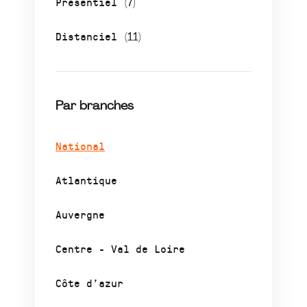
Présentiel
(7)
Distanciel
(11)
Par branches
National
Atlantique
Auvergne
Centre - Val de Loire
Côte d’azur