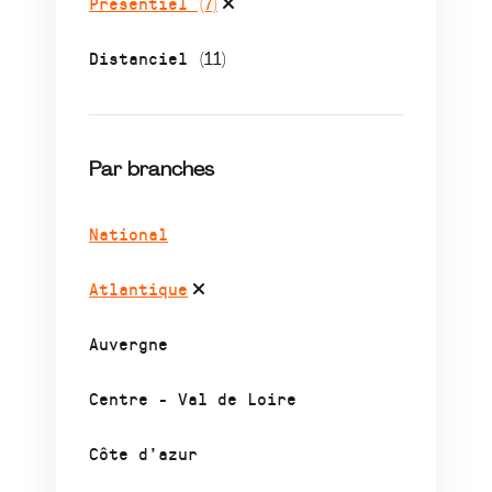
Présentiel
(7)
Distanciel
(11)
Par branches
National
Atlantique
Auvergne
Centre - Val de Loire
Côte d’azur