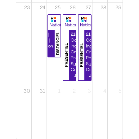
23
24
25
26
27
28
29
National
National
National
DISTANCIEL
Durabilité |
21ième
21ième
Wébinaire |
Congrès
Congrès
PRÉSENTIEL
PRÉSENTIEL
Certification
Ingénierie
Ingénierie
CSPP
Grands
Grands
Projets et
Projets et
Systèmes
Systèmes
Complexes
Complexes
- Jour 1
- Jour 2
30
31
1
2
3
4
5