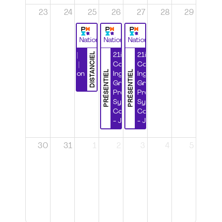
23
24
25
26
27
28
29
National
National
National
DISTANCIEL
Durabilité |
21ième
21ième
Wébinaire |
Congrès
Congrès
PRÉSENTIEL
PRÉSENTIEL
Certification
Ingénierie
Ingénierie
CSPP
Grands
Grands
Projets et
Projets et
Systèmes
Systèmes
Complexes
Complexes
- Jour 1
- Jour 2
30
31
1
2
3
4
5