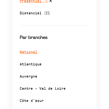
Présentiel
(7)
Distanciel
(11)
Par branches
National
Atlantique
Auvergne
Centre - Val de Loire
Côte d’azur