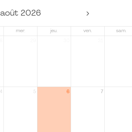
août 2026
mer.
jeu.
ven.
sam.
8
29
30
31
4
5
6
7