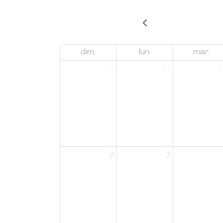
dim.
lun.
mar.
26
27
2
2
3