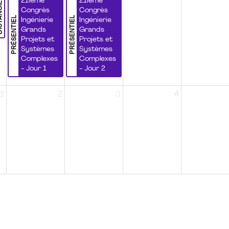
NCIEL
21ième
21ième
Congrès
Congrès
PRÉSENTIEL
PRÉSENTIEL
Ingénierie
Ingénierie
Grands
Grands
Projets et
Projets et
Systèmes
Systèmes
Complexes
Complexes
- Jour 1
- Jour 2
1
2
3
4