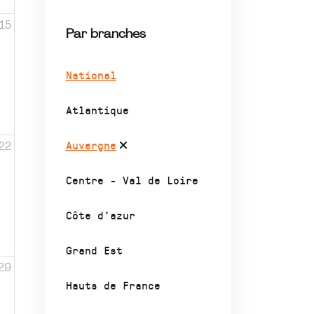
15
Par branches
National
Atlantique
Auvergne
22
Centre - Val de Loire
Côte d’azur
Grand Est
29
Hauts de France