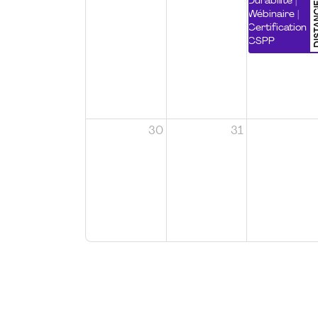
DISTA
Durabilité |
Wébinaire |
Certification
CSPP
30
31