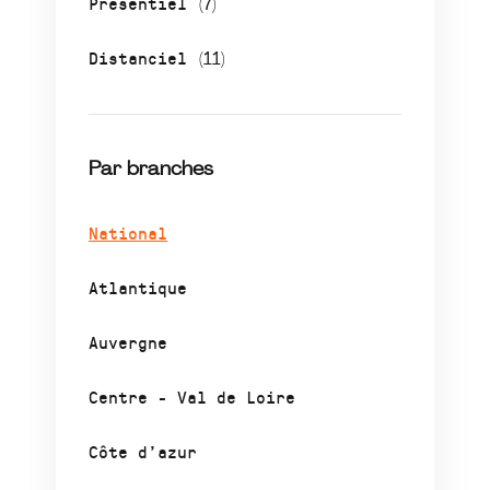
Présentiel
(7)
Distanciel
(11)
Par branches
National
Atlantique
Auvergne
Centre - Val de Loire
Côte d’azur