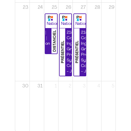
23
24
25
26
27
28
29
National
National
National
DISTANCIEL
Durabilité |
21ième
21ième
Wébinaire |
Congrès
Congrès
PRÉSENTIEL
PRÉSENTIEL
Certification
Ingénierie
Ingénierie
CSPP
Grands
Grands
Projets et
Projets et
Systèmes
Systèmes
Complexes
Complexes
- Jour 1
- Jour 2
30
31
1
2
3
4
5