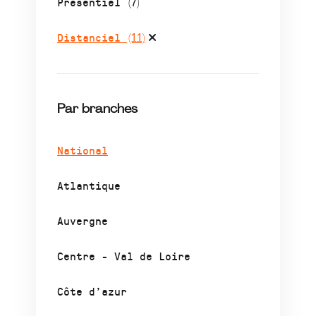
Présentiel
(7)
Distanciel
(11)
Par branches
National
Atlantique
Auvergne
Centre - Val de Loire
Côte d’azur