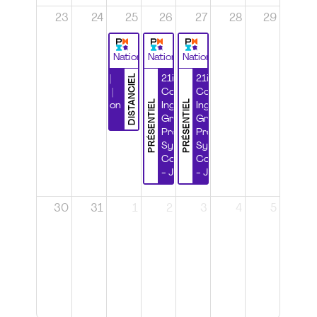
23
24
25
26
27
28
29
National
National
National
DISTANCIEL
Durabilité |
21ième
21ième
Wébinaire |
Congrès
Congrès
PRÉSENTIEL
PRÉSENTIEL
Certification
Ingénierie
Ingénierie
CSPP
Grands
Grands
Projets et
Projets et
Systèmes
Systèmes
Complexes
Complexes
- Jour 1
- Jour 2
30
31
1
2
3
4
5