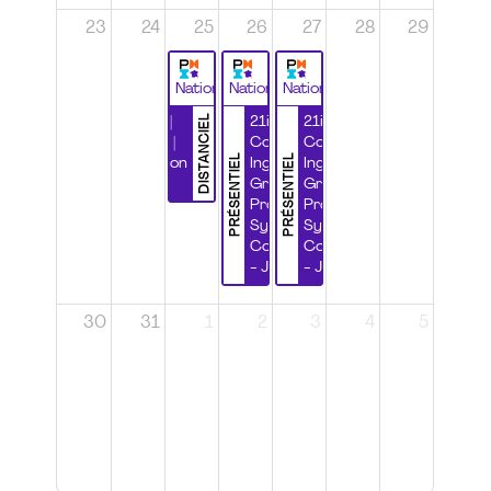
23
24
25
26
27
28
29
National
National
National
DISTANCIEL
Durabilité |
21ième
21ième
Wébinaire |
Congrès
Congrès
PRÉSENTIEL
PRÉSENTIEL
Certification
Ingénierie
Ingénierie
CSPP
Grands
Grands
Projets et
Projets et
Systèmes
Systèmes
Complexes
Complexes
- Jour 1
- Jour 2
30
31
1
2
3
4
5