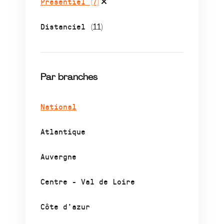
Présentiel
(7)
Distanciel
(11)
Par branches
National
Atlantique
Auvergne
Centre - Val de Loire
Côte d’azur